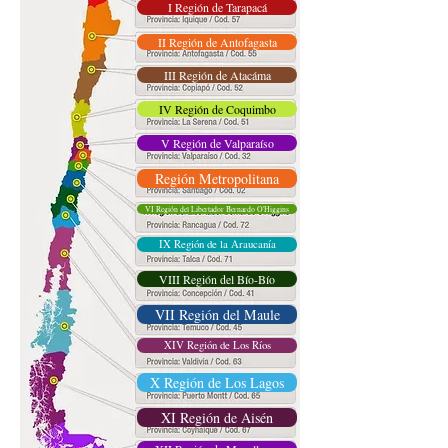
I Región de Tarapacá
II Región de Antofagasta
III Región de Atacáma
IV Región de Coquimbo
V Región de Valparaíso
Región Metropolitana
VI Región del Libertador Bernardo O'Higgins
IX Región de la Araucanía
VIII Región del Bío-Bío
VII Región del Maule
XIV Región de Los Ríos
X Región de Los Lagos
XI Región de Aisén