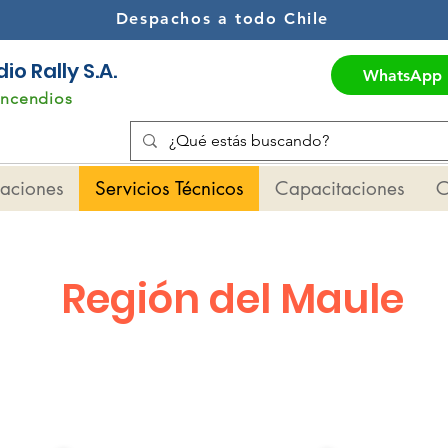
Despachos a todo Chile
o Rally S.A.
WhatsApp
Incendios
maciones
Servicios Técnicos
Capacitaciones
C
Región del Maule