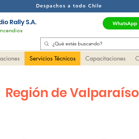
Despachos a todo Chile
o Rally S.A.
WhatsApp
Incendios
maciones
Servicios Técnicos
Capacitaciones
C
Región de Valparaíso