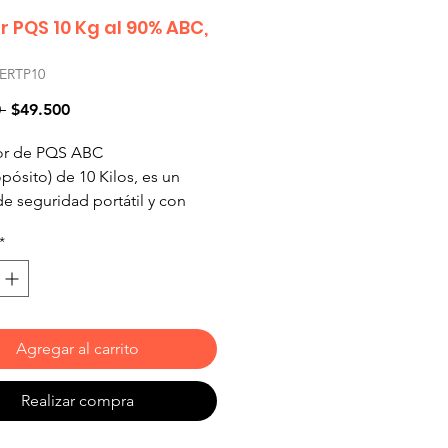
or PQS 10 Kg al 90% ABC,
ERTP10
Precio
Precio de oferta
 
$49.500
tor de PQS ABC
pósito) de 10 Kilos, es un
de seguridad portátil y con
d suficiente para prevenir
*
 en casas, vehículos, oficinas
os locales comerciales.
ivo para apagar fuegos clase A
, madera, textiles y plástico),
Agregar al carrito
B (gases y líquidos
ables) y clase C (equipos
Realizar compra
izados eléctricamente).