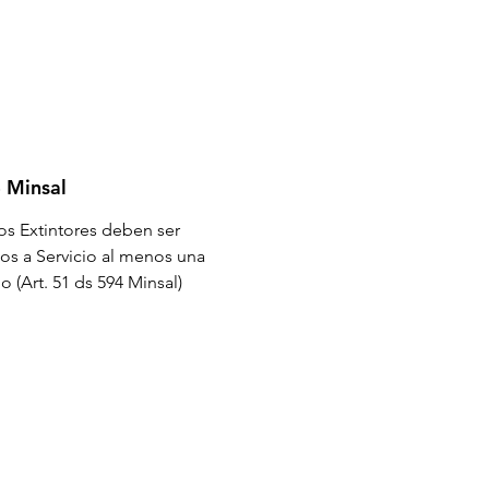
eptaculo (Cilindro) está
cado en Chile de acero dulce
uego es pintado
roestaticamente brindando
encia a la corrosión y por tanto
ga durabilidad.
 Minsal
vula está fabricada en bronce
do y cuenta con un
os Extintores deben ser
sitivo de seguridad.
os a Servicio al menos una
ño (Art. 51 ds 594 Minsal)
nguera es fabricada en un
o especialmente diseñado
ste producto. Está es
tada desde Brasil para luego
rminada en Chile .
su operación sólo debe leer