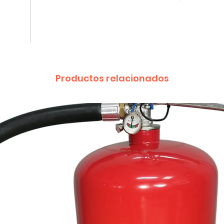
las in
Etique
Extint
de co
Monoa
Productos relacionados