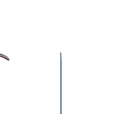
strucciones impresas en la
ta frontal del producto.
ores al 90% y Extintores al 75%
mpuesto Activo (Fosfato
monico) Certificados