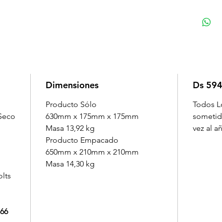
Su Rec
fabri
que l
elect
resist
de lar
Dimensiones
Ds 594
La Vál
croma
Producto Sólo
Todos L
dispo
Seco
630mm x 175mm x 175mm
sometid
Masa 13,92 kg
vez al a
La Ma
Producto Empacado
cauch
650mm x 210mm x 210mm
para e
Masa 14,30 kg
impor
olts
ser te
Para 
 66