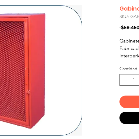
Gabine
SKU: GA
 $58.450
Gabinete
Fabricad
interperi
Para Ext
Cantidad
Dimensio
Fabricac