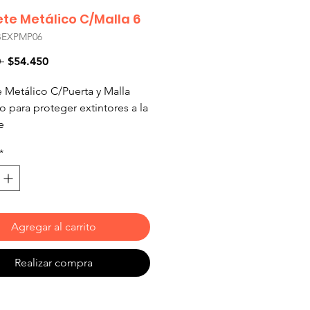
te Metálico C/Malla 6
BEXPMP06
Precio
Precio de oferta
 
$54.450
 Metálico C/Puerta y Malla
o para proteger extintores a la
e
intores de 4 a 6 kg
*
nes 655 x 250 x 225 cm
ión Chilena
Agregar al carrito
Realizar compra